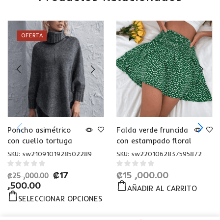
OFERTA
Poncho asimétrico
Falda verde fruncida
con cuello tortuga
con estampado floral
SKU:
sw2109101928502289
SKU:
sw2201062837595872
₡
17
₡
15 ,000.00
₡
25 ,000.00
,500.00
AÑADIR AL CARRITO
SELECCIONAR OPCIONES