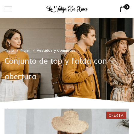
0
Inicio
Mujer
Vestidos y Conjuntos
/
/
Conjunto de top y falda con
abertura
OFERTA