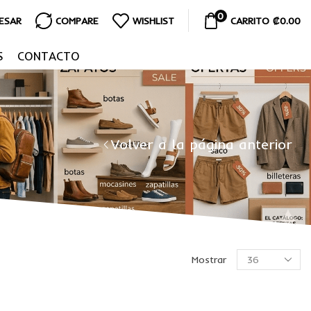
0
RESAR
COMPARE
WISHLIST
CARRITO
₡
0.00
S
CONTACTO
Volver a la página anterior
Mostrar