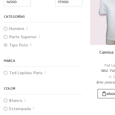
CATEGORÍAS
Hombre
2
Parte Superior
2
Tipo Polo
2
Camisa 
MARCA
Ted La
SKU:
74
Ted Lapidus Paris
1
₡
19 ,000.
COLOR
AÑADI
Blanco
2
Estampado
1