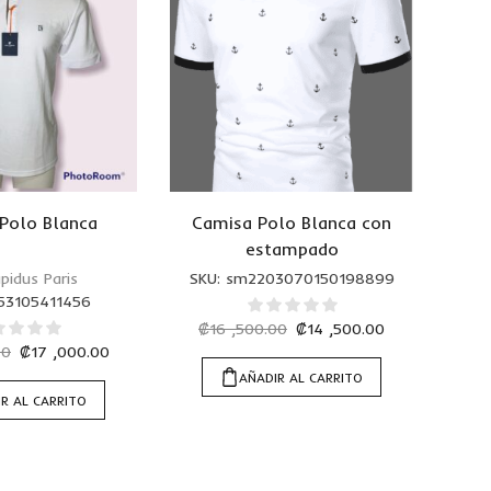
Polo Blanca
Camisa Polo Blanca con
estampado
pidus Paris
SKU:
sm2203070150198899
53105411456
₡
16 ,500.00
₡
14 ,500.00
00
₡
17 ,000.00
AÑADIR AL CARRITO
R AL CARRITO