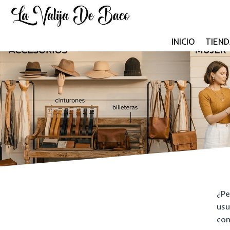
INICIO
TIEND
¿Pe
usu
con