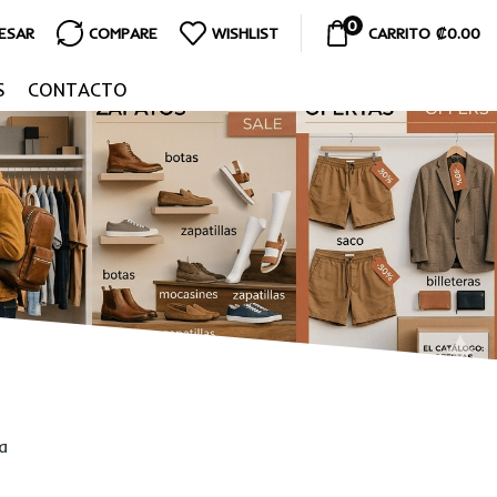
0
RESAR
COMPARE
WISHLIST
CARRITO
₡
0.00
S
CONTACTO
a