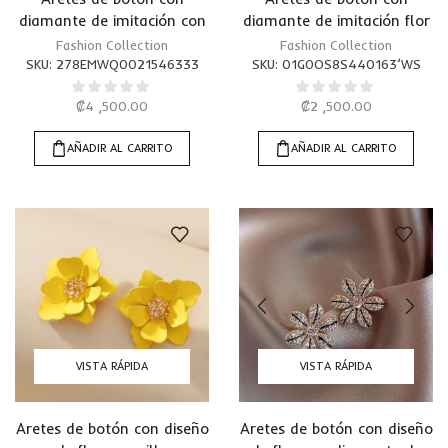
diamante de imitación con
diamante de imitación flor
diseño de flor
Fashion Collection
Fashion Collection
SKU:
278EMWQ0021546333
SKU:
01G0OS8S440163’WS
₡
4 ,500.00
₡
2 ,500.00
AÑADIR AL CARRITO
AÑADIR AL CARRITO
VISTA RÁPIDA
VISTA RÁPIDA
Aretes de botón con diseño
Aretes de botón con diseño