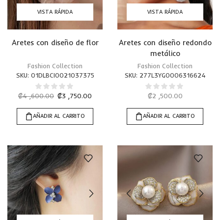
VISTA RÁPIDA
VISTA RÁPIDA
Aretes con diseño de flor
Aretes con diseño redondo
metálico
Fashion Collection
Fashion Collection
SKU:
01DLBCI0021037375
SKU:
277L3YG0006316624
₡
4 ,600.00
₡
3 ,750.00
₡
2 ,500.00
AÑADIR AL CARRITO
AÑADIR AL CARRITO