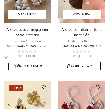
VISTA RÁPIDA
VISTA RÁPIDA
Aretes casual negro con
Aretes con diamante de
perla artificial
imitación
Fashion Collection
Fashion Collection
SKU:
01G0LGN0009102920
SKU:
01EGNZH0011981303
₡
3 ,000.00
₡
3 ,000.00
AÑADIR AL CARRITO
AÑADIR AL CARRITO
OFERTA