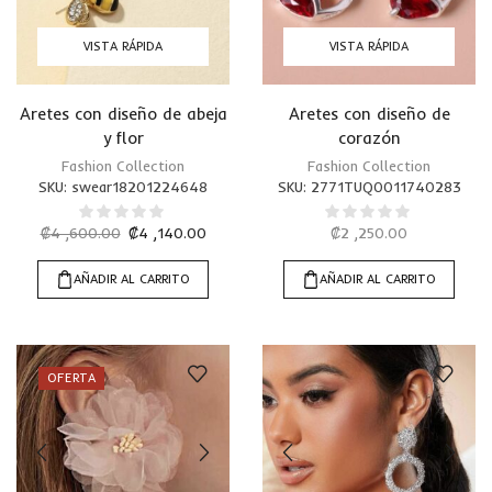
VISTA RÁPIDA
VISTA RÁPIDA
Aretes con diseño de abeja
Aretes con diseño de
y flor
corazón
Fashion Collection
Fashion Collection
SKU:
swear18201224648
SKU:
2771TUQ0011740283
₡
4 ,600.00
₡
4 ,140.00
₡
2 ,250.00
AÑADIR AL CARRITO
AÑADIR AL CARRITO
OFERTA