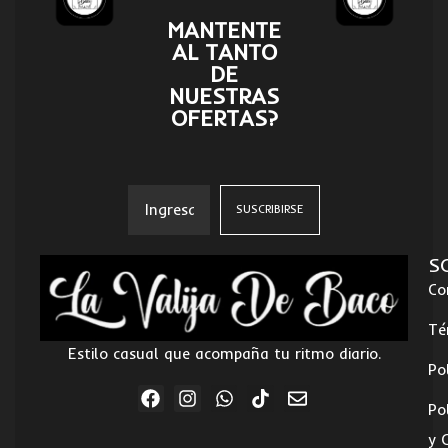
MANTENTE
AL TANTO
DE
NUESTRAS
OFERTAS?
S
Co
Té
Estilo casual que acompaña tu ritmo diario.
Po
Po
y 