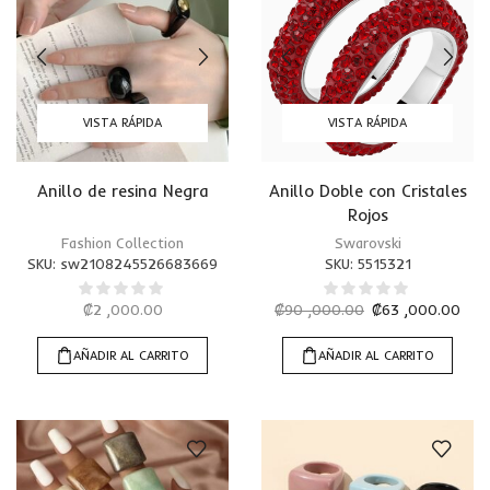
VISTA RÁPIDA
VISTA RÁPIDA
Anillo de resina Negra
Anillo Doble con Cristales
Rojos
Fashion Collection
Swarovski
SKU:
sw2108245526683669
SKU:
5515321
₡
2 ,000.00
₡
90 ,000.00
₡
63 ,000.00
AÑADIR AL CARRITO
AÑADIR AL CARRITO