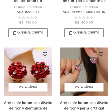
de flor amarilla
de flor con diamante de
imitación
Fashion Collection
Fashion Collection
SKU:
10519853
SKU:
01EWY5C0008328016
₡
3 ,750.00
₡
2 ,900.00
AÑADIR AL CARRITO
AÑADIR AL CARRITO
VISTA RÁPIDA
VISTA RÁPIDA
Aretes de botón con diseño
Aretes de botón con diseño
de flor y diamante de
de flor y perla artificial