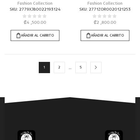
imitación
Fashion Collection
Fashion Collection
SKU:
2779XJB0022193124
SKU:
2771ZOR0020121253
₡
4 ,500.00
₡
2 ,800.00
AÑADIR AL CARRITO
AÑADIR AL CARRITO
…
1
2
5