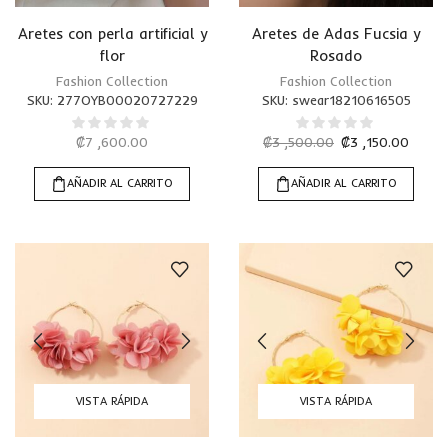
Aretes con perla artificial y
Aretes de Adas Fucsia y
flor
Rosado
Fashion Collection
Fashion Collection
SKU:
277OYB00020727229
SKU:
swear18210616505
₡
7 ,600.00
₡
3 ,500.00
₡
3 ,150.00
AÑADIR AL CARRITO
AÑADIR AL CARRITO
VISTA RÁPIDA
VISTA RÁPIDA