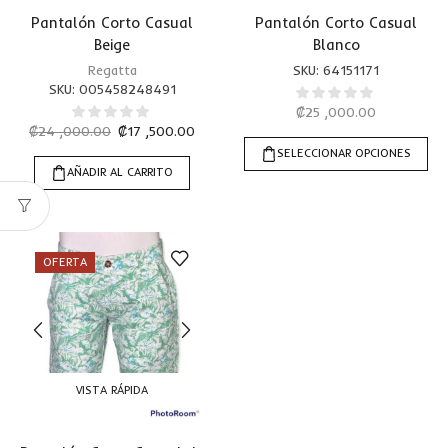
Pantalón Corto Casual
Pantalón Corto Casual
Beige
Blanco
Regatta
SKU:
64151171
SKU:
005458248491
₡
25 ,000.00
₡
24 ,000.00
₡
17 ,500.00
SELECCIONAR OPCIONES
AÑADIR AL CARRITO
OFERTA
VISTA RÁPIDA