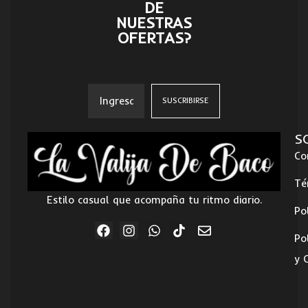
DE
NUESTRAS
OFERTAS?
S
Co
Té
Estilo casual que acompaña tu ritmo diario.
Po
Po
y 