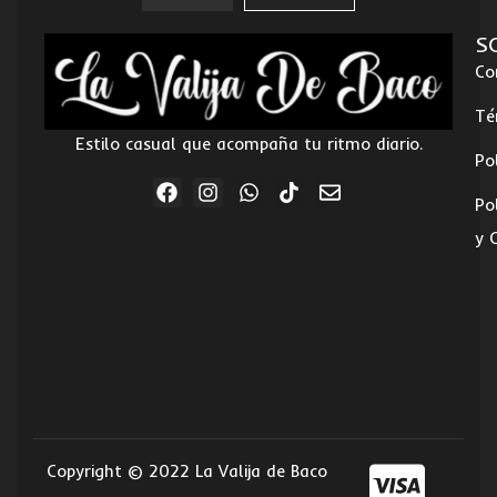
S
Co
Té
Estilo casual que acompaña tu ritmo diario.
Po
Po
y 
Copyright © 2022 La Valija de Baco