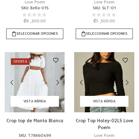
Love Poem
Love Poem
SKU:
Bella-01S
SKU:
SLT-01
₡
8 ,200.00
₡
5 ,500.00
SELECCIONAR OPCIONES
SELECCIONAR OPCIONES
OFERTA
VISTA RÁPIDA
VISTA RÁPIDA
Crop top de Manta Blanca
Crop Top Haley-02LS Love
Poem
SKU:
T78660499
Love Poem