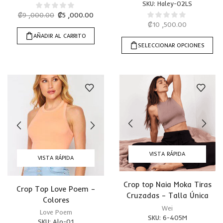
SKU:
Haley-02LS
₡
9 ,000.00
₡
5 ,000.00
₡
10 ,500.00
AÑADIR AL CARRITO
SELECCIONAR OPCIONES
VISTA RÁPIDA
VISTA RÁPIDA
Crop top Naia Moka Tiras
Crop Top Love Poem –
Cruzadas – Talla Única
Colores
Wei
Love Poem
SKU:
6-405M
SKU:
Alo-01