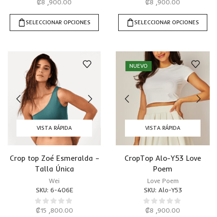
₡
8 ,900.00
₡
8 ,900.00
SELECCIONAR OPCIONES
SELECCIONAR OPCIONES
NUEVO
VISTA RÁPIDA
VISTA RÁPIDA
Crop top Zoé Esmeralda –
CropTop Alo-Y53 Love
Talla Única
Poem
Wei
Love Poem
SKU:
6-406E
SKU:
Alo-Y53
₡
15 ,800.00
₡
8 ,900.00