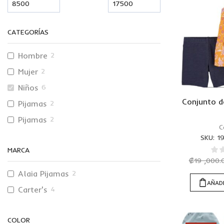
CATEGORÍAS
Hombre
2
Mujer
2
Niños
6
Conjunto d
Pijamas
2
Pijamas
2
C
SKU:
1
MARCA
₡
19 ,000.
Alaia Pijamas
2
AÑADI
Carter's
4
COLOR