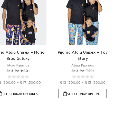
ma Alaia Unisex – Mario
Pijama Alaia Unisex – Toy
Bros Galaxy
Story
Alaia Pijamas
Alaia Pijamas
SKU:
PA-MB01
SKU:
PA-TS01
2 ,500.00
-
₡
17 ,500.00
₡
12 ,500.00
-
₡
13 ,500.00
SELECCIONAR OPCIONES
SELECCIONAR OPCIONES