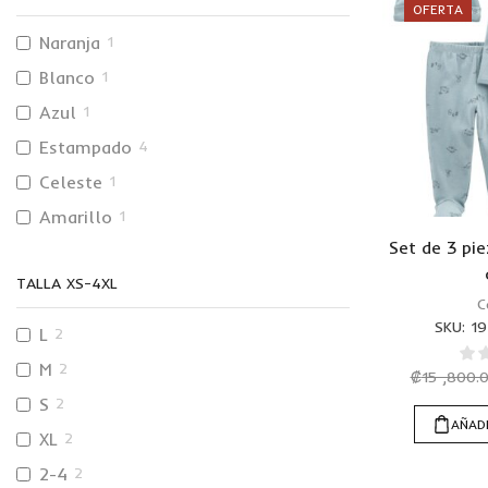
OFERTA
Naranja
1
Blanco
1
Azul
1
Estampado
4
Celeste
1
Amarillo
1
Set de 3 pi
TALLA XS-4XL
C
SKU:
19
L
2
M
2
₡
15 ,800.
S
2
AÑADI
XL
2
2-4
2