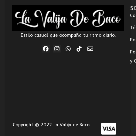
S
Co
Té
Estilo casual que acompaña tu ritmo diario.
Po
Po
y 
Copyright © 2022 La Valija de Baco