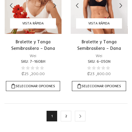
VISTA RÁPIDA
VISTA RÁPIDA
Bralette y Tanga
Bralette y Tanga
Semibrasilera – Dana
Semibrasilera – Dana
Blanco Hueso
Negro
Wei
Wei
SKU:
7-160BH
SKU:
6-050N
₡
25 ,200.00
₡
23 ,800.00
SELECCIONAR OPCIONES
SELECCIONAR OPCIONES
1
2