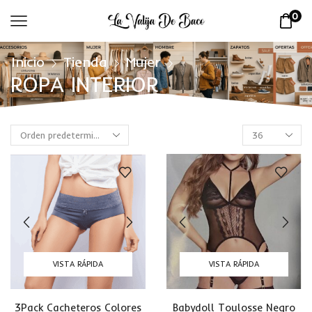
0
Inicio
Tienda
Mujer
ROPA INTERIOR
VISTA RÁPIDA
VISTA RÁPIDA
3Pack Cacheteros Colores
Babydoll Toulosse Negro