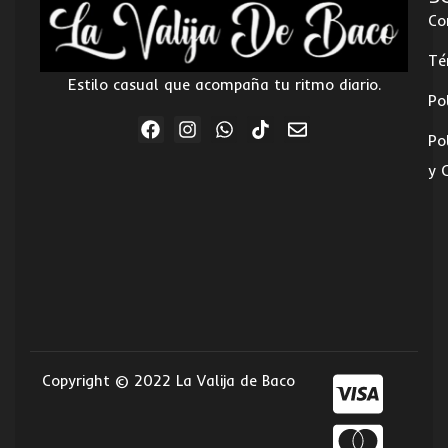
Co
Té
Estilo casual que acompaña tu ritmo diario.
Po
Po
y 
Copyright © 2022 La Valija de Baco