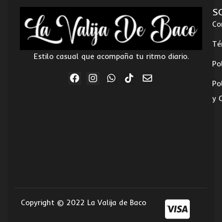
S
Co
Té
Estilo casual que acompaña tu ritmo diario.
Po
Po
y 
Copyright © 2022 La Valija de Baco