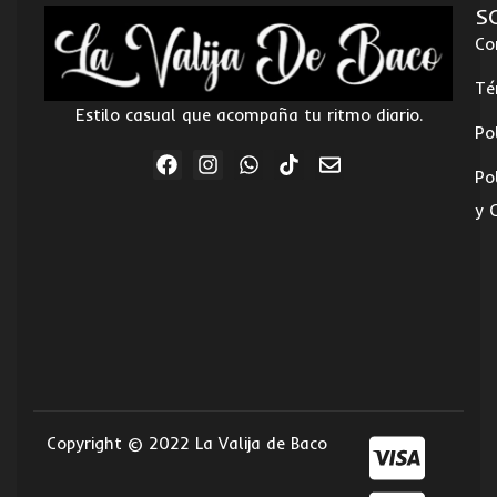
S
Co
Té
Estilo casual que acompaña tu ritmo diario.
Po
Po
y 
Copyright © 2022 La Valija de Baco