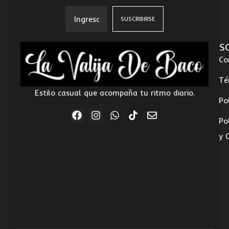
S
Co
Té
Estilo casual que acompaña tu ritmo diario.
Po
Po
y 