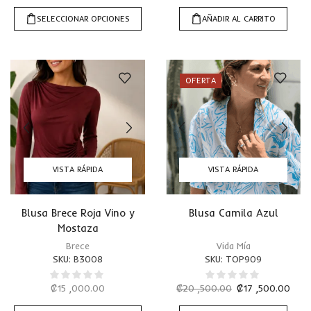
SELECCIONAR OPCIONES
AÑADIR AL CARRITO
OFERTA
VISTA RÁPIDA
VISTA RÁPIDA
Blusa Brece Roja Vino y
Blusa Camila Azul
Mostaza
Brece
Vida Mía
SKU:
B3008
SKU:
TOP909
₡
15 ,000.00
₡
20 ,500.00
₡
17 ,500.00