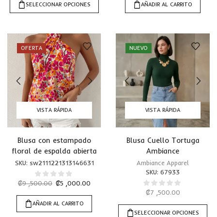
SELECCIONAR OPCIONES
AÑADIR AL CARRITO
OFERTA
NUEVO
VISTA RÁPIDA
VISTA RÁPIDA
Blusa con estampado
Blusa Cuello Tortuga
floral de espalda abierta
Ambiance
SKU:
sw2111221313146631
Ambiance Apparel
SKU:
67933
₡
9 ,500.00
₡
5 ,000.00
₡
7 ,500.00
AÑADIR AL CARRITO
SELECCIONAR OPCIONES