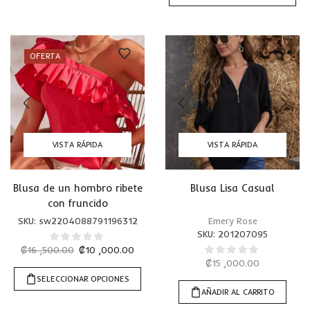
OFERTA
VISTA RÁPIDA
VISTA RÁPIDA
Blusa de un hombro ribete
Blusa Lisa Casual
con fruncido
SKU:
sw2204088791196312
Emery Rose
SKU:
201207095
₡
16 ,500.00
₡
10 ,000.00
₡
15 ,000.00
SELECCIONAR OPCIONES
AÑADIR AL CARRITO