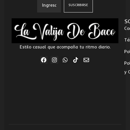
S
Co
Té
Estilo casual que acompaña tu ritmo diario.
Po
Po
y 