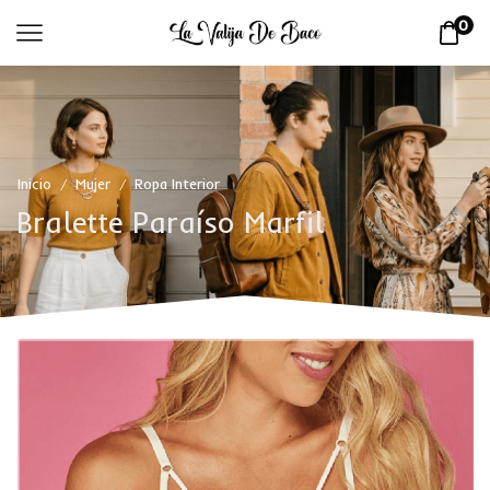
0
Inicio
Mujer
Ropa Interior
/
/
Bralette Paraíso Marfil