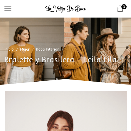
0
Inicio
Mujer
Ropa Interior
/
/
Bralette y Brasilera – Leila Lila