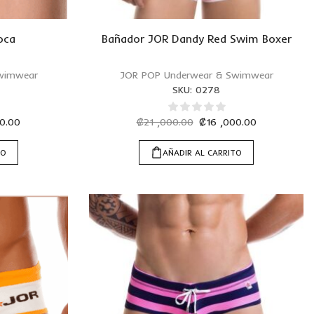
oca
Bañador JOR Dandy Red Swim Boxer
wimwear
JOR POP Underwear & Swimwear
SKU:
0278
00.00
₡
21 ,000.00
₡
16 ,000.00
TO
AÑADIR AL CARRITO