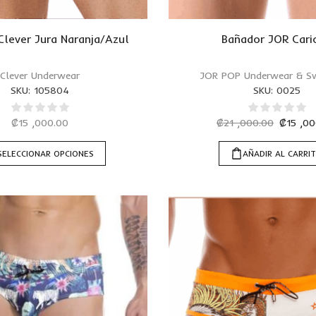
Clever Jura Naranja/Azul
Bañador JOR Cari
Clever Underwear
JOR POP Underwear & S
SKU:
105804
SKU:
0025
₡
15 ,000.00
₡
21 ,000.00
₡
15 ,0
SELECCIONAR OPCIONES
AÑADIR AL CARRI