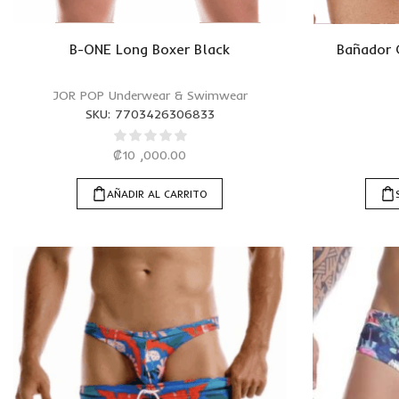
B-ONE Long Boxer Black
Bañador 
JOR POP Underwear & Swimwear
SKU:
7703426306833
₡
10 ,000.00
AÑADIR AL CARRITO