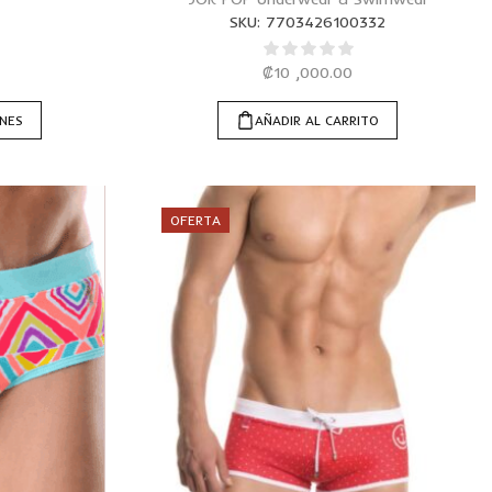
SKU:
7703426100332
₡
10 ,000.00
ONES
AÑADIR AL CARRITO
OFERTA