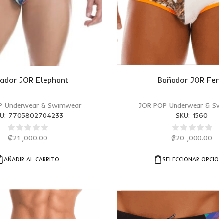
ador JOR Elephant
Bañador JOR Fen
P Underwear & Swimwear
JOR POP Underwear & S
U:
7705802704233
SKU:
1560
₡
21 ,000.00
₡
20 ,000.00
AÑADIR AL CARRITO
SELECCIONAR OPCI