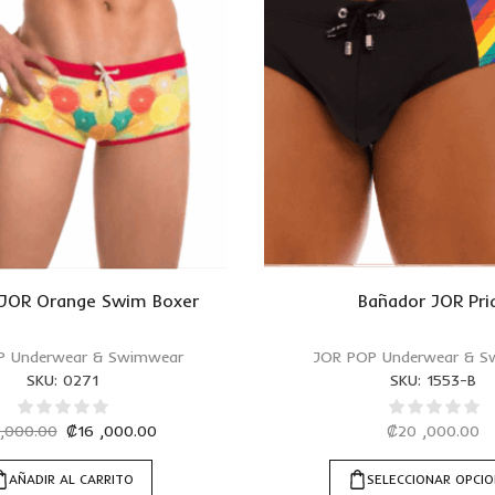
 JOR Orange Swim Boxer
Bañador JOR Pri
P Underwear & Swimwear
JOR POP Underwear & S
SKU:
0271
SKU:
1553-B
 ,000.00
₡
16 ,000.00
₡
20 ,000.00
AÑADIR AL CARRITO
SELECCIONAR OPCI