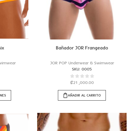
ix
Bañador JOR Frangeado
wimwear
JOR POP Underwear & Swimwear
SKU:
0005
₡
21 ,000.00
ONES
AÑADIR AL CARRITO