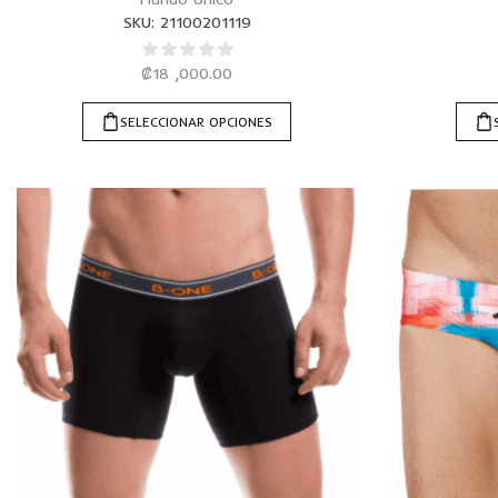
SKU:
21100201119
₡
18 ,000.00
SELECCIONAR OPCIONES