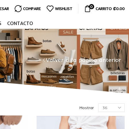
0
RESAR
COMPARE
WISHLIST
CARRITO
₡
0.00
S
CONTACTO
Volver a la página anterior
Mostrar