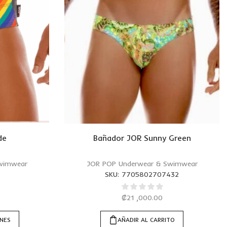
de
Bañador JOR Sunny Green
wimwear
JOR POP Underwear & Swimwear
SKU:
7705802707432
₡
21 ,000.00
ONES
AÑADIR AL CARRITO