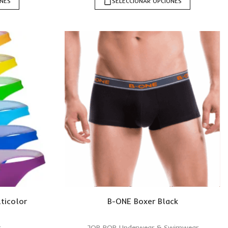
ONES
SELECCIONAR OPCIONES
ticolor
B-ONE Boxer Black
r
JOR POP Underwear & Swimwear