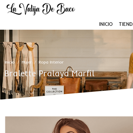
INICIO
TIEND
Inicio
Mujer
Ropa Interior
/
/
Bralette Pralaya Marfil