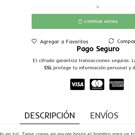
O
COMPRAR AHORA
Compar
Agregar a Favoritos
Pago Seguro
El cifrado garantiza transacciones seguras. 
SSL
protege tu información personal y 
DESCRIPCIÓN
ENVÍOS
o en tul. Tiene copas en encaje hasta el hombro para un t