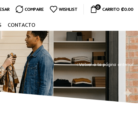
0
RESAR
COMPARE
WISHLIST
CARRITO
₡
0.00
S
CONTACTO
Volver a la página anterior