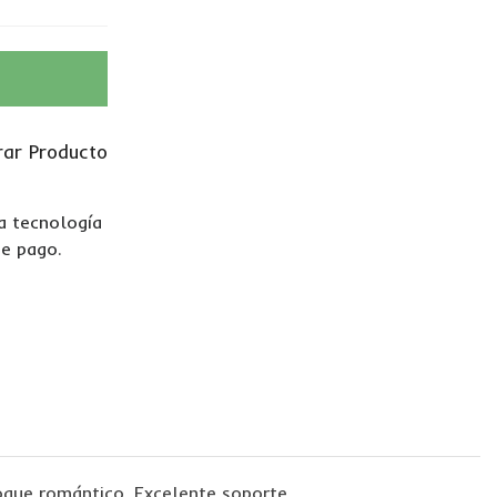
ar Producto
La tecnología
de pago.
oque romántico. Excelente soporte.