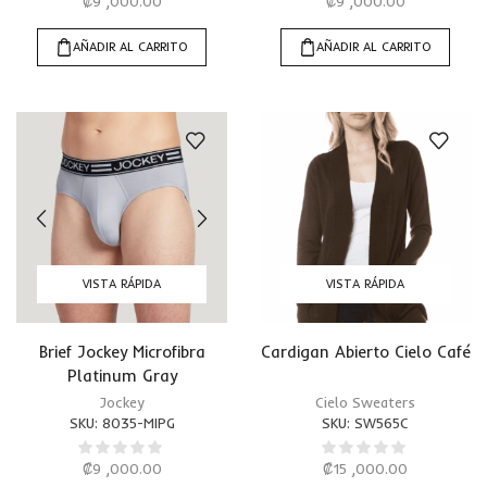
₡
9 ,000.00
₡
9 ,000.00
AÑADIR AL CARRITO
AÑADIR AL CARRITO
VISTA RÁPIDA
VISTA RÁPIDA
Brief Jockey Microfibra
Cardigan Abierto Cielo Café
Platinum Gray
Jockey
Cielo Sweaters
SKU:
8035-MIPG
SKU:
SW565C
₡
9 ,000.00
₡
15 ,000.00