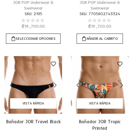
JOR POP Underwear &
JOR POP Underwear &
Swimwear
Swimwear
SKU:
2195
SKU:
7705802743324
₡
19 ,700.00
₡
19 ,700.00
SELECCIONAR OPCIONES
AÑADIR AL CARRITO
VISTA RÁPIDA
VISTA RÁPIDA
Bañador JOR Travel Black
Bañador JOR Tropic
Printed