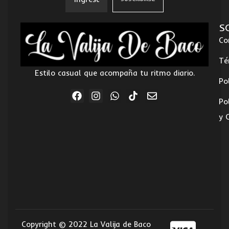
S
Co
Té
Estilo casual que acompaña tu ritmo diario.
Po
Po
y 
Copyright © 2022 La Valija de Baco