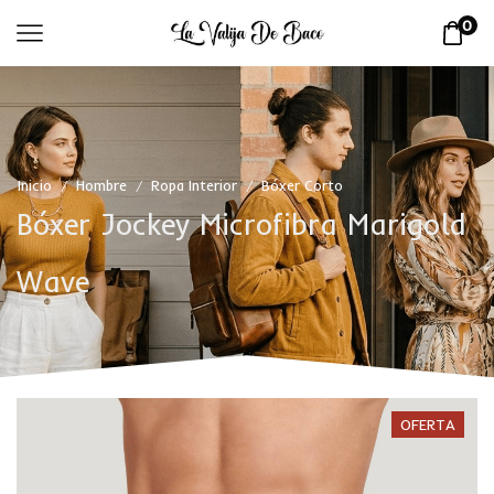
0
Inicio
Hombre
Ropa Interior
Bóxer Corto
/
/
/
Bóxer Jockey Microfibra Marigold
Wave
OFERTA