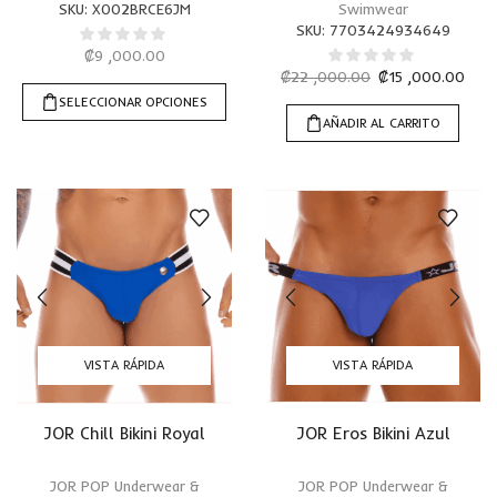
SKU:
X002BRCE6JM
Swimwear
SKU:
7703424934649
₡
9 ,000.00
₡
22 ,000.00
₡
15 ,000.00
SELECCIONAR OPCIONES
AÑADIR AL CARRITO
VISTA RÁPIDA
VISTA RÁPIDA
JOR Chill Bikini Royal
JOR Eros Bikini Azul
JOR POP Underwear &
JOR POP Underwear &