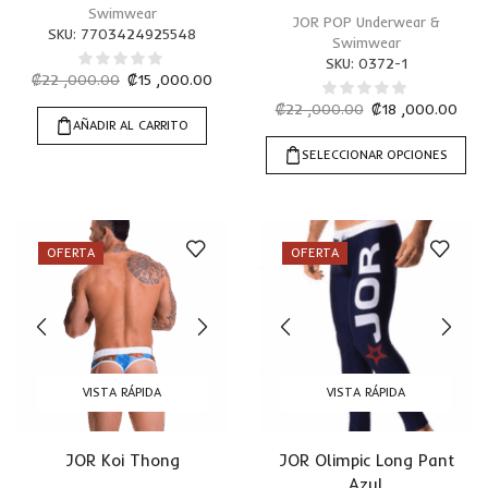
Swimwear
JOR POP Underwear &
SKU:
7703424925548
Swimwear
SKU:
0372-1
₡
22 ,000.00
₡
15 ,000.00
₡
22 ,000.00
₡
18 ,000.00
AÑADIR AL CARRITO
SELECCIONAR OPCIONES
OFERTA
OFERTA
VISTA RÁPIDA
VISTA RÁPIDA
JOR Koi Thong
JOR Olimpic Long Pant
Azul