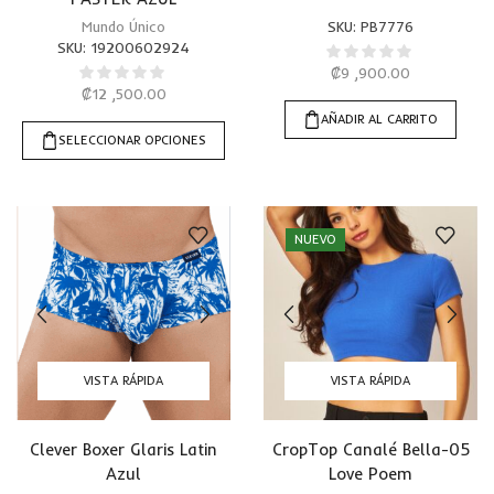
Mundo Único
SKU:
PB7776
SKU:
19200602924
₡
9 ,900.00
₡
12 ,500.00
AÑADIR AL CARRITO
SELECCIONAR OPCIONES
NUEVO
VISTA RÁPIDA
VISTA RÁPIDA
Clever Boxer Glaris Latin
CropTop Canalé Bella-05
Azul
Love Poem