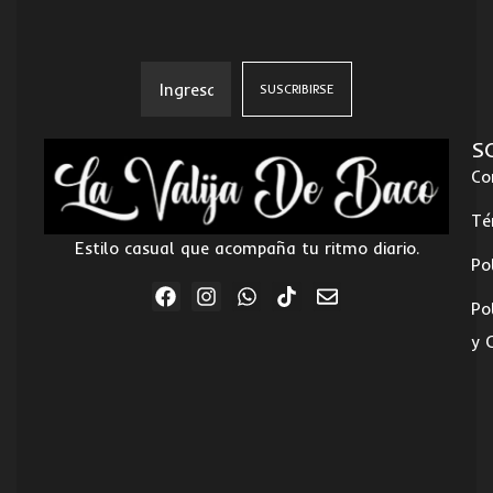
S
Co
Té
Estilo casual que acompaña tu ritmo diario.
Po
Po
y 