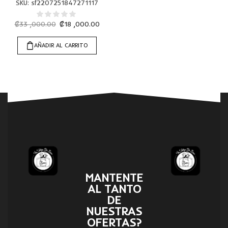
SKU:
sf2207251847271117
₡
33 ,000.00
₡
18 ,000.00
AÑADIR AL CARRITO
MANTENTE
AL TANTO
DE
NUESTRAS
OFERTAS?