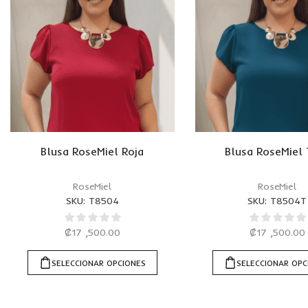
Blusa RoseMiel Roja
Blusa RoseMiel 
RoseMiel
RoseMiel
SKU:
T8504
SKU:
T8504T
₡
17 ,500.00
₡
17 ,500.00
SELECCIONAR OPCIONES
SELECCIONAR OPC