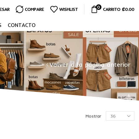
0
RESAR
COMPARE
WISHLIST
CARRITO
₡
0.00
S
CONTACTO
Volver a la página anterior
Mostrar