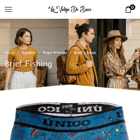
0
Inicio
Hombre
Ropa Interior
Brief / Bikini
/
/
/
Brief Fishing