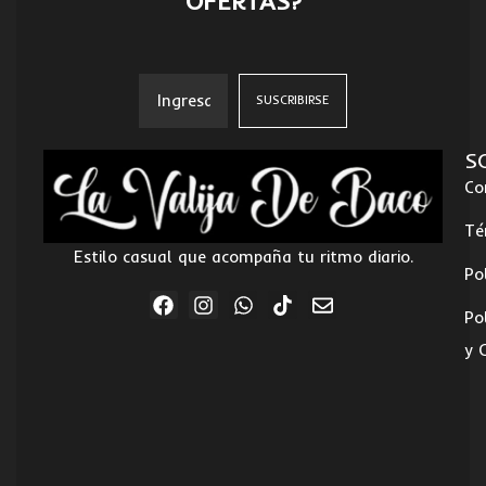
OFERTAS?
S
Co
Té
Estilo casual que acompaña tu ritmo diario.
Po
Po
y 