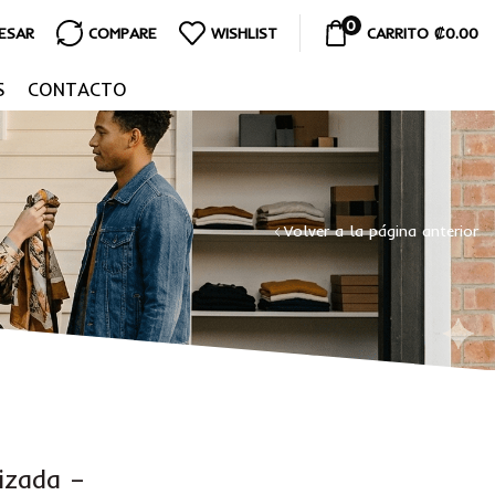
0
RESAR
COMPARE
WISHLIST
CARRITO
₡
0.00
S
CONTACTO
Volver a la página anterior
izada –