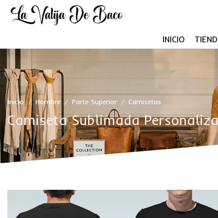
INICIO
TIEND
Inicio
Hombre
Parte Superior
Camisetas
/
/
/
Camiseta Sublimada Personaliza