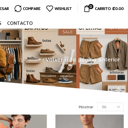
0
RESAR
COMPARE
WISHLIST
CARRITO
₡
0.00
S
CONTACTO
Volver a la página anterior
Mostrar