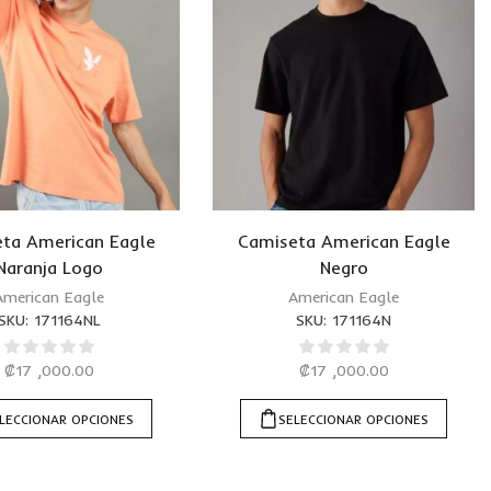
ta American Eagle
Camiseta American Eagle
Naranja Logo
Negro
American Eagle
American Eagle
SKU:
171164NL
SKU:
171164N
₡
17 ,000.00
₡
17 ,000.00
LECCIONAR OPCIONES
SELECCIONAR OPCIONES