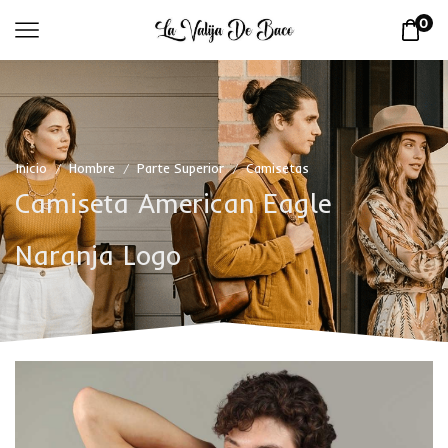
0
Inicio
Hombre
Parte Superior
Camisetas
/
/
/
Camiseta American Eagle
Naranja Logo