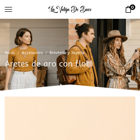
0
Inicio
Accesorios
Bisutería y Joyería
/
/
Aretes de aro con flor