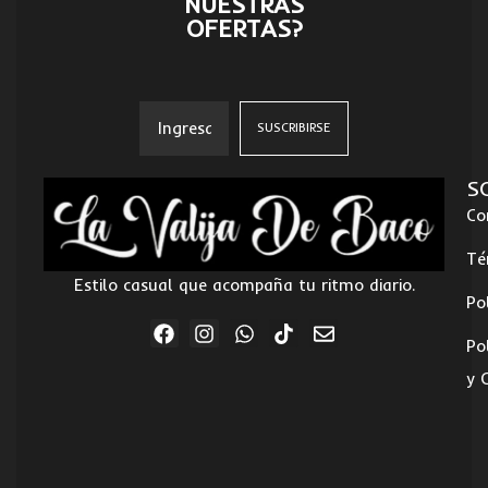
NUESTRAS
OFERTAS?
S
Co
Té
Estilo casual que acompaña tu ritmo diario.
Po
Po
y 