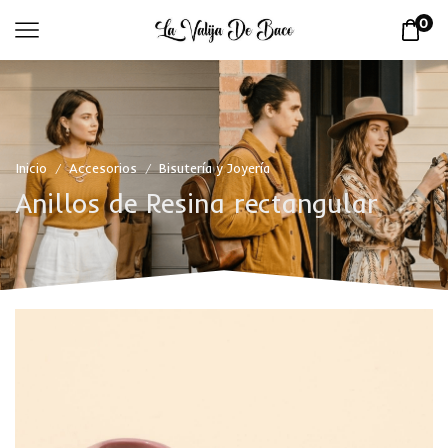
0
Inicio
Accesorios
Bisutería y Joyería
/
/
Anillos de Resina rectangular