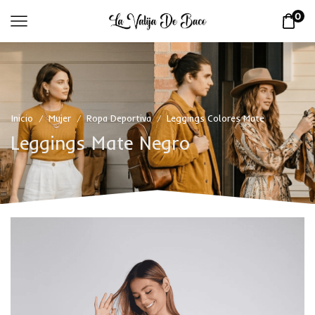
0
Inicio
Mujer
Ropa Deportiva
Leggings Colores Mate
/
/
/
Leggings Mate Negro