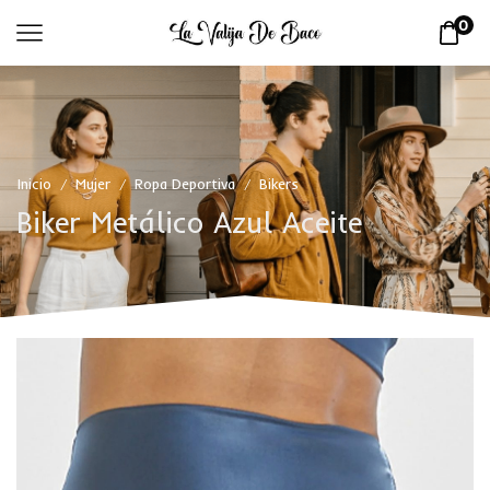
0
Inicio
Mujer
Ropa Deportiva
Bikers
/
/
/
Biker Metálico Azul Aceite