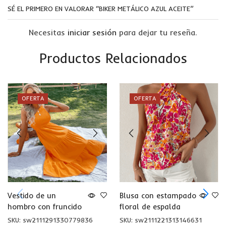
SÉ EL PRIMERO EN VALORAR “BIKER METÁLICO AZUL ACEITE”
Necesitas
iniciar sesión
para dejar tu reseña.
Productos Relacionados
OFERTA
OFERTA
Vestido de un
Blusa con estampado
hombro con fruncido
floral de espalda
abierta
SKU:
sw2111291330779836
SKU:
sw2111221313146631