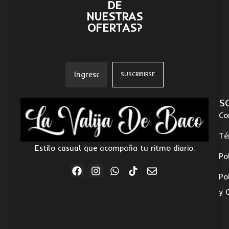
DE
NUESTRAS
OFERTAS?
S
Co
Té
Estilo casual que acompaña tu ritmo diario.
Po
Po
y 