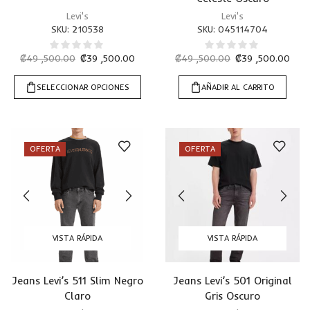
Levi's
Levi's
SKU:
210538
SKU:
045114704
₡
49 ,500.00
₡
39 ,500.00
₡
49 ,500.00
₡
39 ,500.00
SELECCIONAR OPCIONES
AÑADIR AL CARRITO
OFERTA
OFERTA
VISTA RÁPIDA
VISTA RÁPIDA
Jeans Levi’s 511 Slim Negro
Jeans Levi’s 501 Original
Claro
Gris Oscuro