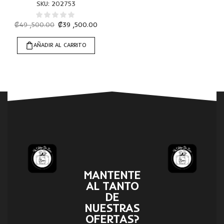
SKU:
202753
₡
49 ,500.00
₡
39 ,500.00
AÑADIR AL CARRITO
MANTENTE
AL TANTO
DE
NUESTRAS
OFERTAS?