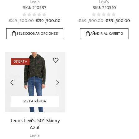
Levi's
Levi's
SKU:
210537
SKU:
210510
₡
49 ,500.00
₡
39 ,500.00
₡
49 ,500.00
₡
39 ,500.00
SELECCIONAR OPCIONES
AÑADIR AL CARRITO
OFERTA
VISTA RÁPIDA
Jeans Levi’s 501 Skinny
Azul
Levi's