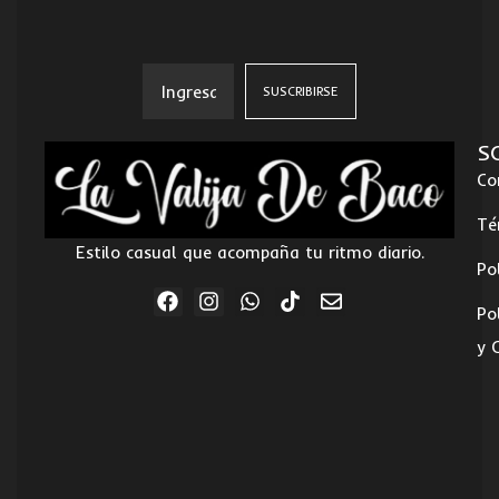
S
Co
Té
Estilo casual que acompaña tu ritmo diario.
Po
Po
y 