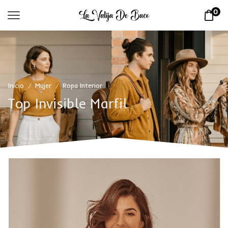
0
Inicio
Mujer
Ropa Interior
/
/
Top Invisible Marfil