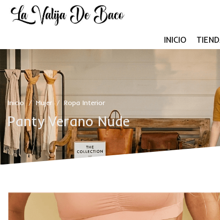
INICIO
TIEND
Inicio
Mujer
Ropa Interior
/
/
Panty Verano Nude