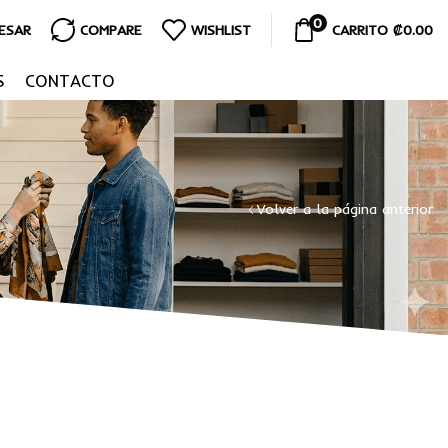
0
RESAR
COMPARE
WISHLIST
CARRITO
₡
0.00
S
CONTACTO
Volver a la página anterior