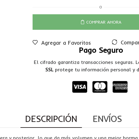
O
COMPRAR AHORA
Compar
Agregar a Favoritos
Pago Seguro
El cifrado garantiza transacciones seguras. 
SSL
protege tu información personal y 
DESCRIPCIÓN
ENVÍOS
era y posterior, lo que da más volumen y una mejor horma a