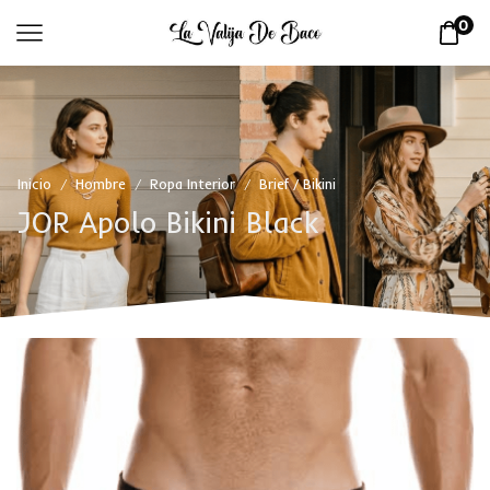
0
Inicio
Hombre
Ropa Interior
Brief / Bikini
/
/
/
JOR Apolo Bikini Black