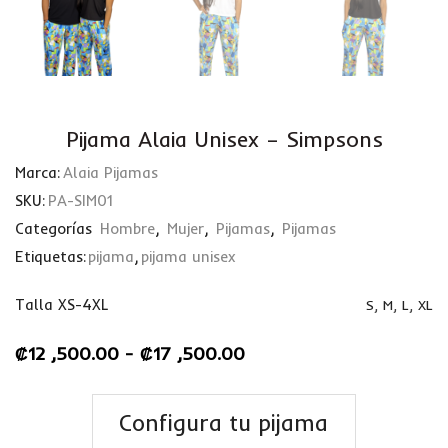
Pijama Alaia Unisex – Simpsons
Marca:
Alaia Pijamas
SKU:
PA-SIM01
Categorías
Hombre
,
Mujer
,
Pijamas
,
Pijamas
Etiquetas:
pijama
,
pijama unisex
Talla XS-4XL
S
,
M
,
L
,
XL
₡
12 ,500.00
-
₡
17 ,500.00
Configura tu pijama