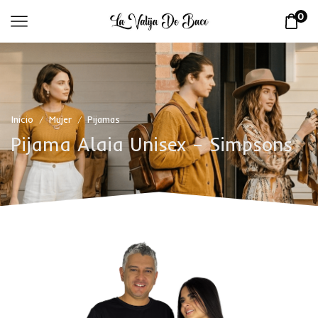
0
Inicio
Mujer
Pijamas
/
/
Pijama Alaia Unisex – Simpsons