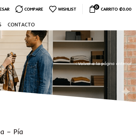
0
RESAR
COMPARE
WISHLIST
CARRITO
₡
0.00
S
CONTACTO
Volver a la página anterior
a – Pía