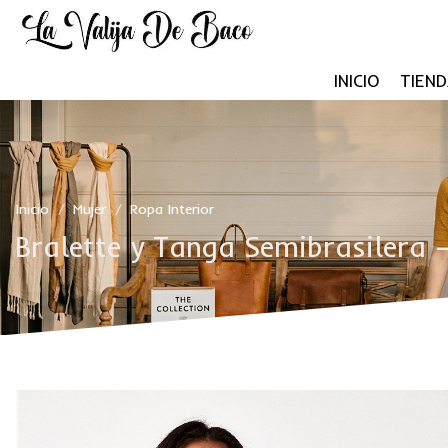
INICIO
TIEND
Inicio
Mujer
Ropa Interior
/
/
Bralette y Tanga Semibrasilera 