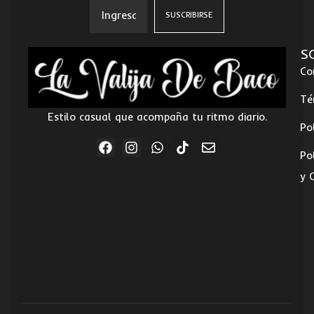
S
Co
Té
Estilo casual que acompaña tu ritmo diario.
Po
Po
y 