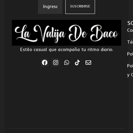
S
Co
Té
Estilo casual que acompaña tu ritmo diario.
Po
Po
y 