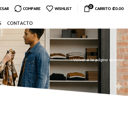
0
RESAR
COMPARE
WISHLIST
CARRITO
₡
0.00
S
CONTACTO
Volver a la página anterior