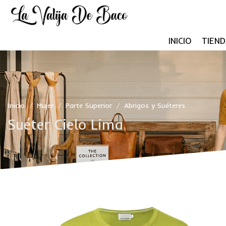
INICIO
TIEND
Inicio
Mujer
Parte Superior
Abrigos y Suéteres
/
/
/
Suéter Cielo Lima