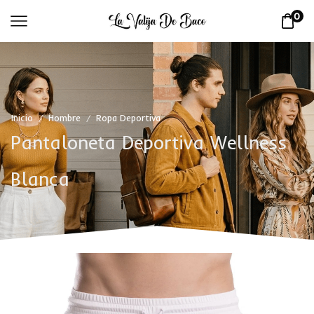
0
Inicio
Hombre
Ropa Deportiva
/
/
Pantaloneta Deportiva Wellness
Blanca