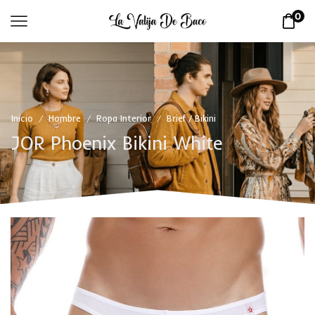
0
Inicio
Hombre
Ropa Interior
Brief / Bikini
/
/
/
JOR Phoenix Bikini White