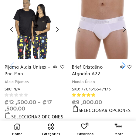
Pijama Alaia Unisex –
Brief Cristalino
Pac-Man
Algodón A22
Alaia Pijamas
Mundo Único
SKU:
N/A
SKU:
7701615547173
₡
12 ,500.00
-
₡
17
₡
9 ,000.00
,500.00
SELECCIONAR OPCIONES
SELECCIONAR OPCIONES
0
Home
Categories
Favoritos
More