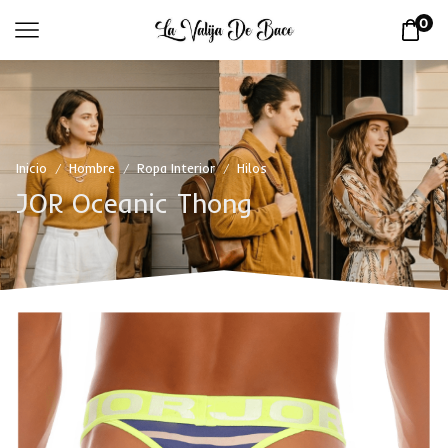
0
Inicio
Hombre
Ropa Interior
Hilos
/
/
/
JOR Oceanic Thong