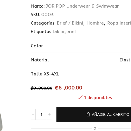
Marca:
JOR POP Underwear & Swimwear
SKU:
0003
Categorías
Brief / Bikini
,
Hombre
,
Ropa Inter
Etiquetas:
bikini
,
brief
Color
Material
Elas
Talla XS-4XL
₡
6 ,000.00
₡
9 ,000.00
1 disponibles
AÑADIR AL CARRITO
O