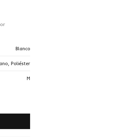
ior
Blanco
tano
,
Poliéster
M