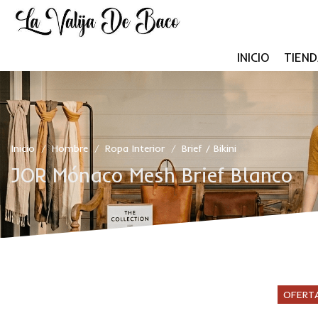
INICIO
TIEND
Inicio
Hombre
Ropa Interior
Brief / Bikini
/
/
/
JOR Mónaco Mesh Brief Blanco
OFERT