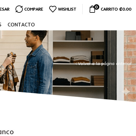
0
RESAR
COMPARE
WISHLIST
CARRITO
₡
0.00
S
CONTACTO
Volver a la página anterior
anco