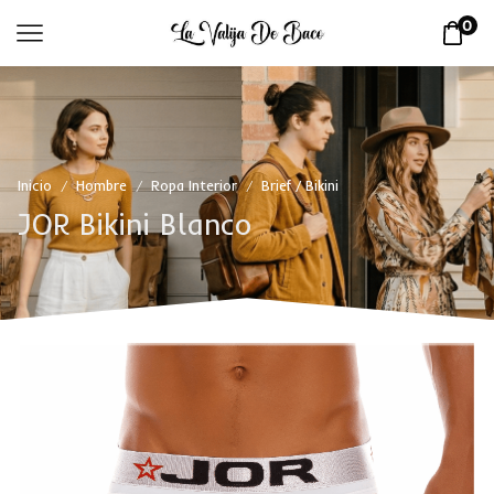
0
Inicio
Hombre
Ropa Interior
Brief / Bikini
/
/
/
JOR Bikini Blanco