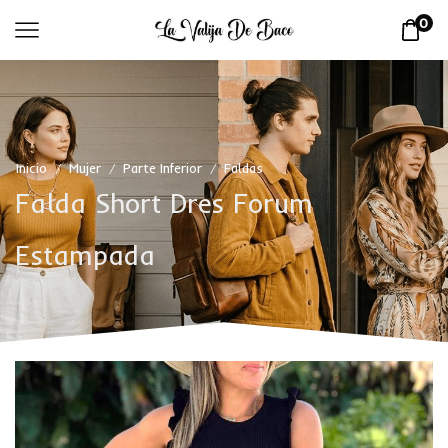
0
Inicio
Mujer
Parte Inferior
Faldas
/
/
/
Falda Short Dres Forum
Estampada