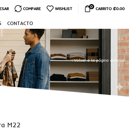
0
RESAR
COMPARE
WISHLIST
CARRITO
₡
0.00
S
CONTACTO
Volver a la página anterior
bra M22