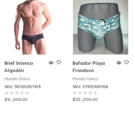
Brief Intenso
Bañador Playa
Algodón
Frondoso
Mundo Único
Mundo Único
SKU:
96120201103
SKU:
21105106108
₡
9 ,000.00
₡
25 ,000.00
SELECCIONAR
AÑADIR AL CARRITO
OPCIONES