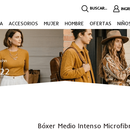
BUSCAR...
ING
A
ACCESORIOS
MUJER
HOMBRE
OFERTAS
NIÑO
John
M22
Bóxer Medio Intenso Microfi