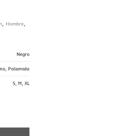
n
,
Hombre
,
Negro
ano
,
Poliamida
S
,
M
,
XL