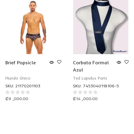
Brief Popsicle
Corbata Formal
Azul
Mundo Único
Ted Lapidus Paris
SKU:
21170201103
SKU:
7453040118106-5
₡
9 ,000.00
₡
14 ,000.00
SELECCIONAR
AÑADIR AL CARRITO
OPCIONES