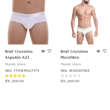
Brief Cristalino
Brief Cristalino
Algodón A22
Microfibra
Mundo Único
Mundo Único
SKU:
7701615547173
SKU:
16120201103
₡
9 ,000.00
₡
9 ,000.00
SELECCIONAR
SELECCIONAR
OPCIONES
OPCIONES