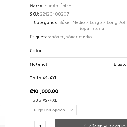
Marca:
Mundo Único
SKU:
22120100207
Categorías
Bóxer Medio / Largo / Long Joh
Ropa Interior
Etiquetas:
bóxer
,
bóxer medio
Color
Material
Elast
Talla XS-4XL
₡
10 ,000.00
Talla XS-4XL
AÑADIR AL CARRITO