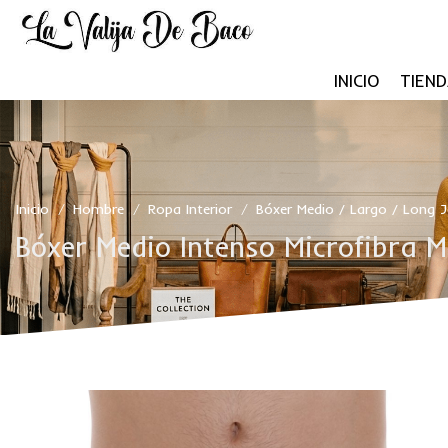
INICIO
TIEND
Inicio
Hombre
Ropa Interior
Bóxer Medio / Largo / Long 
/
/
/
Bóxer Medio Intenso Microfibra 