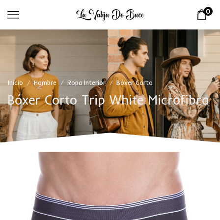
0
Inicio
Hombre
Ropa Interior
Bóxer Corto
/
/
/
Bóxer Corto Trip White Microfibra