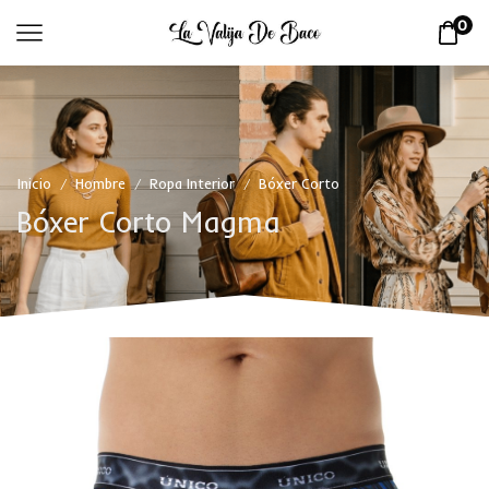
0
Inicio
Hombre
Ropa Interior
Bóxer Corto
/
/
/
Bóxer Corto Magma